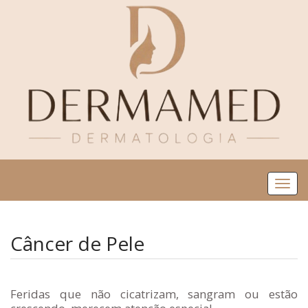
Me
Câncer de Pele
Feridas que não cicatrizam, sangram ou estão