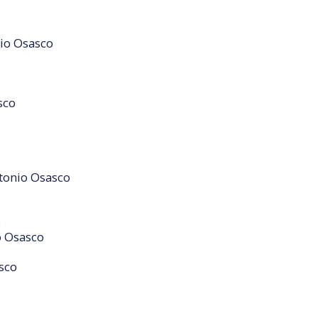
io Osasco
sco
tonio Osasco
o
o Osasco
sco