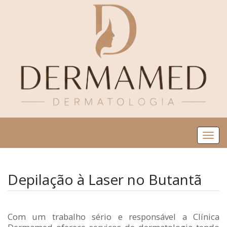
Me
Depilação à Laser no Butantã
Com um trabalho sério e responsável a Clínica