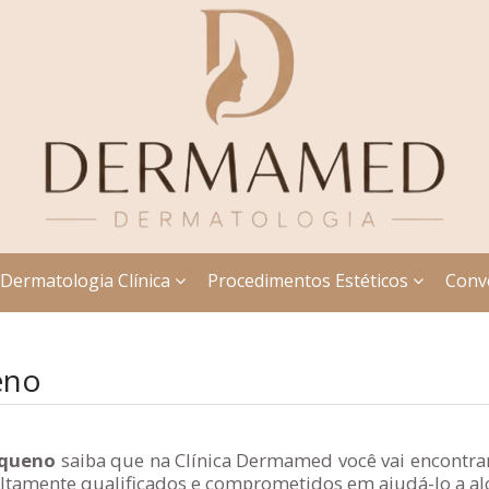
Dermatologia Clínica
Procedimentos Estéticos
Conv
eno
equeno
saiba que na Clínica Dermamed você vai encontrar
tamente qualificados e comprometidos em ajudá-lo a alc