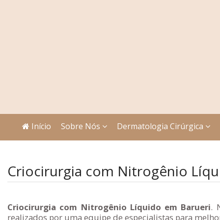
Início
Sobre Nós
Dermatologia Cirúrgica
Criocirurgia com Nitrogênio Líq
Criocirurgia com Nitrogênio Líquido em Barueri
. 
realizados por uma equipe de especialistas para melhor