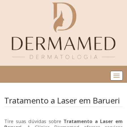
Me
Tratamento a Laser em Barueri
Tire suas dúvidas sobre
Tratamento a Laser em