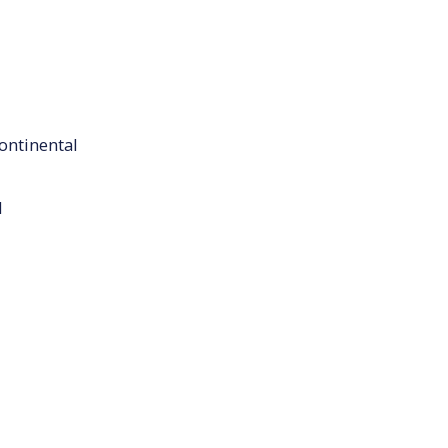
ontinental
l
l