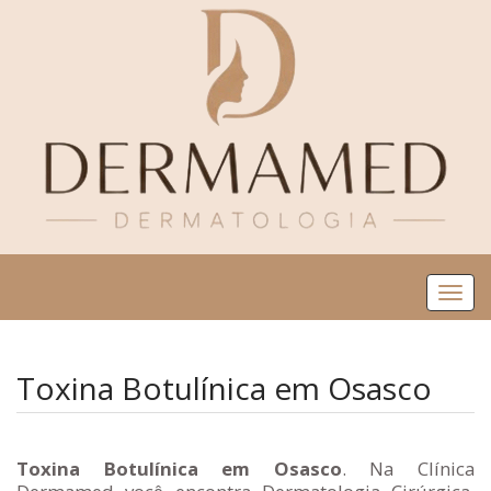
Me
Toxina Botulínica em Osasco
Toxina Botulínica em Osasco
. Na Clínica